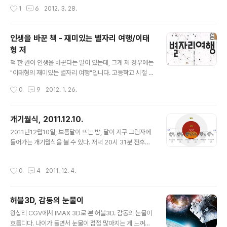
올해 부분일식보다 더 많이 가리는 것은 앞으로 2035년 9
고기잡이배들의 불빛 밝기는 상상을 초월한다. 오징어잡이
작성시간
1
6
2012. 3. 28.
월..
선단은 어지간한 중소도시 전체의 광해를 능가한다. 어선
에서 일하는 사람들은 이 빛에 노출되어 타기 때문에 긴소
매를 입어야 하는데 시력에도 이상이 온다고 한다. 아래 국
인생을 바꾼 책 - 재미있는 별자리 여행/이태
제우주정거장에서 내려다 본 사진을 보자. 동해 바다의 밝
형 저
은 불빛들은 서울, 부산 다음으로 밝다. 독도, 제주도, 백령
글 내용
도 등에서 촬영을 해왔지만 은하수가 찬란히 빛나는 별이
책 한 권이 인생을 바꾼다는 말이 있는데, 그게 제 경우에는
쏟아지는 장면은 촬영하기가 쉽지 않았다. 그나마 동해 보
"이태형의 재미있는 별자리 여행"입니다. 고등학교 시절 이
다 서해가 조금 나은 편이다. 관련 글보기 : http://www.a
책으로 별 보는 취미를 시작하게 되었지요. 천문학을 전공
작성시간
0
9
2012. 1. 26.
strophoto.kr/3..
하지도 사진을 전공하지도 않았지만 결국 지금은 천체사진
가의 길을 가고 있습니다. 저자인 이태형님은 대학교 동아
리 선배로 만나게 되었고 인연이 계속 이어지고 있지요. 제
개기월식, 2011.12.10.
가 결혼할 때 갓 사십에 주례하실 뻔 했다는... 본인이 고사
글 내용
2011년12월10일, 보름달이 뜨는 밤, 달이 지구 그림자에
하셔서 작고하신 조경철 박사님이 해주셨지요. 아무튼 이
들어가는 개기월식을 볼 수 있다. 저녁 20시 31분 전후에
분도 책 한 권이 인생을 바꾼 경우인데, 이 책이 뜨는 바람
반영식이 시작되지만, 반영식의 경우 눈으로는 볼 수 없고,
에 전공과는 상관없는 천문학의 길을 가게 되었지요. 최소
사진으로 찍어도 구분이 어려우므로 실제적으로 달이 가려
한 두 사람의 인생을 바꾼 거죠. 저는 이 책이 두 권 있습니
작성시간
0
4
2011. 12. 4.
지는 것을 볼 수 있는 것은 21시 45분부터이다. 23시 05
다. 너무 많이 보다보니 해져서 한 권 더 사야 했지요. 지금
분부터 23시 58분까지 약 1시간 정도는 달이 지구 그림자
은 절판되어 구하기..
속으로 완전히 들어가는 개기식이 일어나는데, 이때에는
허블3D, 감동의 눈물이
지구 대기를 통과하여 굴절된 빛에 의해서 희미한 붉은 빛
글 내용
의 달을 볼 수 있다. 부분식의 종료는 01시 18분 정도이다.
왕십리 CGV에서 IMAX 3D로 본 허블3D. 감동의 눈물이
지역마다 시간은 몇 분씩 차이가 있다.
흐릅디다. 나이가 들면서 눈물이 점점 많아지는 게 느껴지