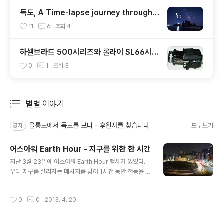
독도, A Time-lapse journey through
DOKDO, KOREA
11
6
조회
4
하셀브라드 500시리즈와 롤라이 SL66시리
즈의 비교
0
1
조회
3
별별 이야기
분류 전체보기
주요 글 목록
울릉도에서 독도를 보다 - 후원자를 찾습니다
모두보기
공지
어스아워 Earth Hour - 지구를 위한 한 시간
글 내용
지난 3월 23일에 어스아워 Earth Hour 행사가 있었다.
우리 지구를 살리자는 메시지를 담아 1시간 동안 전등을 끄
는 글로벌 캠페인이다. 아직 우리나라에서는 참여도가 그
리 좋지 않아 불꺼진 야경의 효과가 크지 않다. 본 행사를
작성시간
0
0
2013. 4. 20.
하는 시청 앞 건물의 광고 전광판도 안 꺼지는 것이 있다.
천체사진의 적, 광해. 더 나빠지지만 않으면 좋겠다. 사실
가장 걸리는 것은 스키장과 골프장의 야간 조명이다. 국토