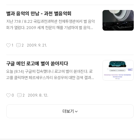
계 천문의 해 국제 프로젝트 The World At Night 전시
안내 - 일시 : 2009.12.21 ~ 2010.1.3. - 장소 : 서울 CO
별과 음악의 만남 - 과천 별음악회
EX 지하1층 반디앤루니스 서점 옆 광장 - 전시 내용 : 기존
글 내용
지난 7.18 / 8.22 국립과천과학관 천체투영관에서 별 음악
전시 해외 사진 18점 + 신규 국내 사진 14점 (클릭하면 크
회가 열렸다. 2009 세계 천문의 해를 기념하여 별 음악회
게 보실 수 있습니다.)
가 여러 번 열렸는데, 그날 행사를 조금 더 특별하게 해준
것은 바로 아트 록(art rock) 작곡가 겸 연주자 조윤님의
작성시간
1
2
2009. 9. 21.
음악이었다. 신디사이저로 연주되는 이 음악은, 곡과 영상
이 따로 노는 것이 아니다. 천체투영관에 상영되는 영상을
보고 그에 맞추어 작곡한 것이기에 싱크로 100%의 완벽
구글 메인 로고에 별이 쏟아지다
한 영상과 음악이다. 시야의 전체 범위를 넘어서는 반구형
글 내용
천체투영관 가득 쏟아지는 별빛 이미지들과 음악은 환상적
오늘 (8.14) 구글에 접속했더니 로고에 별이 쏟아진다. 로
이라는 말로 표현하기에도 모자람이 있다. 관람객 반응이
고를 클릭하면 페르세우스자리 유성우에 대한 검색 결과를
좋아 올 가을에도 추가로 행사를 기획한다고 했는데, 문의
보여준다. http://www.google.com/search?q=pers
해보니 계획이 없단다. 아쉽다.
eids&ct=perseids09&oi=ddle 밤하늘에 대한 그들
작성시간
0
2
2009. 8. 12.
의 관심과 여유가 부럽다. ps) 얼마전 7.22.의 부분일식에
네이버에 메인 로고 변경을 제안했었는데, 담당자가 휴가
중이어서 그랬는지 반영되지 않았다.
더보기