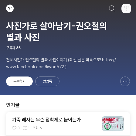
검색하기
티스토리
사진가로 살아남기-권오철의
별과 사진
구독자
65
천체사진가 권오철의 별과 사진이야기 (최신 글은 페북으로! https://
www.facebook.com/kwon572 )
구독하기
방명록
신고하기 레이어
열기
인기글
가죽 레자는 무슨 접착제로 붙이는가
3
1
조회
6