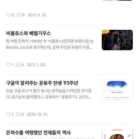
네요. 원래는 레오나르도 디카프리오가 나래이션을 했는
데, 국내 상영본은 안철수씨가 나래이션을 했어요. 목소리
작성시간
0
9
2011. 5. 10.
섭외는 나름 신경 썼는데, 내용은 천문학자에게 검수를 안
받은 모양이네요. 오류도 한 군데 있고 번역이 2% 부족합
니다만, 보는데 크게 문제는 없습니다. 이런 훌륭한 영화가
비틀쥬스와 베텔기우스
장사가 안 되는지, 3D IMAX 상영이 왕십리 CGV에서 오
글 내용
늘 오후 2시가 마지막이었답니다. 별 좋아하는 분이라면
팀 버튼 감독의 1988년 작 ‘비틀쥬스(한국명 유령수업)’는
완전히 내려가기 전에 꼭 영화관 가서 보시기 바랍니다.
Beetle Juice로 표기하는데, 실제 주인공 유령의 이름은
발음만 같고 표기는 다른 Betelgeuse이다. 밤하늘의 별
이름 보다는 '풍뎅이 음료'(갈아만든 풍뎅이?)가 분위기와
작성시간
1
4
2011. 1. 30.
도 어울린다. 이런 기괴한 유령 이름에 베텔기우스라니. 베
텔기우스는 오리온자리 왼쪽 어깨에 해당하는 별로서, 전
하늘에서 10번째로 밝은 별이다. 지름은 태양의 800배 정
구글이 알려주는 윤동주 탄생 93주년
도이고, 질량은 태양의 20배 정도나 되는 적색초거성인데,
글 내용
얼마 전에 이 별이 곧 폭발할지도 모른다는 뉴스가 있었다.
오늘 구글 로고가 별이 빛나는 밤하늘을 디자인한 것이었
적색초거성의 상태가 유지되는 시간은 수십만 년에서 백만
다. 호기심에 클릭했더니, 검색어가 “윤동주”다. 2010년 1
년 정도로 우주적인 관점에서는 매우 짧기 때문에, 조만간
2월 30일, 오늘은 윤동주 탄생 93주년이라고 한다. 윤동
초신성 폭발을 일으키게 되면 뉴스에 나온 대로 낮에도 보
주 시인은 1917년 북간도에서 태어났다. 지금은 연변자치
작성시간
1
0
2010. 12. 31.
일 정도..
주 룽징시이고, 백두산 관광을 가면 둘러보게 되는 대성중
학교가 그가 다녔던 곳이다. 고 문익환 목사가 윤동주와 대
성중학교 동기이다. 1945년 2월, 감옥에서 일제의 생체실
은하수를 여행했던 천재들의 역사
험으로 정체를 알 수 없는 주사를 맞은 뒤 돌아가셨다고 한
글 내용