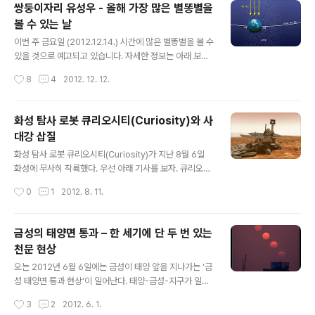
쌍둥이자리 유성우 - 올해 가장 많은 별똥별을
를 좀 먹는 시설물을 만들어야 하는 이런 레져 시설들 더는
볼 수 있는 날
안 생기길 바라며. 불 꺼지기 전 불 꺼진 후
글 내용
이번 주 금요일 (2012.12.14.) 시간에 많은 별똥별을 볼 수
있을 것으로 예고되고 있습니다. 자세한 정보는 아래 보도
자료 참고하시기 바랍니다. 12월 13일 밤부터 14일 새벽
작성시간
8
4
2012. 12. 12.
까지 올해 가장 많은 유성을 볼 수 있다. 국제유성기구(IM
O, http://www.imo.net) 에 따르면 우리나라 시각으로 1
2월 13일(목) 밤부터 14일(금) 새벽(이하 우리나라 시각)
화성 탐사 로봇 큐리오시티(Curiosity)와 사
까지 쌍둥이자리 유성우가 최대로 나타날 것이라고 한다.
대강 삽질
유성우는 유성이 평소보다 많이 떨어지는 현상으로 일반적
글 내용
으로 시간당 수십 개 이상의 유성이 떨어질 때를 말한다. 연
화성 탐사 로봇 큐리오시티(Curiosity)가 지난 8월 6일
중 출현하는 유성우 중 1월의 사분의자리 유성우, 8월의 페
화성에 무사히 착륙했다. 우선 아래 기사를 보자. 큐리오시
르세우스자리 유성우, 그리고 12월의 쌍둥이자리 유성우
티의 성공적인 화성 착륙으로 우주 프로젝트의 고용 창출
작성시간
0
1
2012. 8. 11.
를 3대 유성우라고 한다. 이들은 매년 시간당 100..
효과에도 관심이 쏠리고 있다. 웹스터 NASA 대변인은 7
일 “현재 큐리오시티 프로젝트에 직·간접적으로 종사하고
있는 인력 규모는 약 700명이지만 지금까지 8년간 계획이
금성의 태양면 통과 – 한 세기에 단 두 번 있는
진행되면서 약 7000명의 고용 창출 효과를 냈다”고 밝혔
천문 현상
다. 큐리오시티 프로젝트에 투입된 예산 규모는 총 25억달
글 내용
러(약 2조8200억원)다. NASA의 연구개발진과 전문인
오는 2012년 6월 6일에는 금성이 태양 앞을 지나가는 ‘금
력들뿐만 아니라 계약을 체결한 항공우주·방위산업체들에
성 태양면 통과 현상‘이 일어난다. 태양-금성-지구가 일직
도 고용효과가 미친다. 웹스터 대변인은 “사람들은 화성 탐
선으로 배열되는 것이다. 지난 2004년에 이어 8년 만에
작성시간
3
2
2012. 6. 1.
사계획에 얼마가 쓰였는지 궁금해하지만 그 돈은 화성이
볼 수 있게 되었는데, 다음번은 105년 뒤인 2117년에나