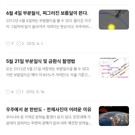
아닌 지구에서 쓰였다”고 강조했..
볼 수 있다. 이 현상은 백여 년마다 8년 간격으로 두 번씩
일어난다. 2004년의 금성 태양면 통과. 아침 7시 10분부
6월 4일 부분월식, 찌그러진 보름달이 뜬다.
터 태양 표면 위에 검은 점으로 금성이 나타나는데, 오후 1
글 내용
2012년 6월 4일에는 부분월식을 볼 수 있다. 월식은 지구
3시 48분이 되어야 반대쪽으로 빠져나온다. 태양은 눈으
의 그림자에 달이 들어가서 가려지는 현상이다. 우주에서
로 바로 볼 수 없으므로 얼마 전 부분일식과 마찬가지로 빛
보면 태양-지구-달이 일직선으로 배열되는 것이다. 달 그
을 줄여주는 필터를 이용해야 한다. 이미지 출처 : 2012 천
림자에는 본영과 반영이 있는데, 반영식은 사람 눈으로는
문달력 보다 상세한 정보는 한국천문연구원의 홈페이지를
작성시간
7
2
2012. 6. 1.
구별이 불가능할 정도로 살짝 어두워진다. 사진으로도 그
참고하자. http://www.kasi.re.kr/event/20..
밝기 차이를 구별하기 쉽지 않다. Umbra - 본영, Penum
bra - 반영 / 이미지 출처 - http://en.wikipedia.org/wi
5월 21일 부분일식 및 금환식 촬영법
ki/Lunar_eclipse 6월 4일에는 달 뜨는 시간이 19시 4
글 내용
2분인데, 이미 부분월식이 진행된 상태에서 떠오른다. 이
오는 2012년 5월 21일 아침에는 부분일식을 볼 수 있다.
후 20시 03분에 식이 최대가 되는데, 이때 달 지름의 약 3
이번 부분일식은 해의 약 80%가 가려진다. 서울 기준으로
7%가 가리게 된다. 부분식은 21시 07분에 종료된다. 사
식분이 0.805 로서, 태양 지름의 80.5%까지 달이 가린다
진 출처 : 천문달력, 2012 달이..
는 뜻이다. 남쪽으로 갈수록 많이 가리는데 제주도 서귀포
작성시간
6
1
2012. 5. 16.
로 가면 0.881이 되고, 일본 도쿄부터 가고시마 정도까지
가면 반지 모양의 금환식이 된다. 개기식이 아니라 금환식
이 되는 이유는 달이 지구 주위를 돌 때 그 거리가 달라지는
우주에서 본 한반도 - 천체사진이 어려운 이유
데, 이번 일식에서는 지구와 달까지의 거리가 멀어, 달이 더
글 내용
작게 보이게 되므로 해를 완전히 가리지 못하기 때문이다.
우리나라 섬 지역은 밤하늘 촬영이 쉽지 않다. 망망대해 가
이번 부분일식은 지난 1948년 5월 9일 수도권에서 볼 수
운데의 섬에서는 주변에 광해가 없어 아주 깨끗한 밤하늘
있었던 금환일식 다음으로 해가 가장 많이 가리는 것이다.
을 보여줄 것 같지만 그렇지 않다. 바다의 습기도 문제지만