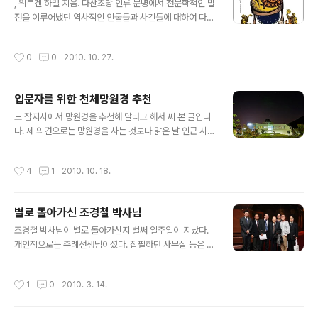
다. 오늘 예전에 사 둔 그의 유고 시집을 꺼내서 타이핑 해
, 위르겐 하멜 지음. 다산초당 인류 문명에서 천문학적인 발
본다. 여기저기 검색해 보면 나오겠지만... 요즘 ‘시크릿 가
전을 이루어냈던 역사적인 인물들과 사건들에 대하여 다루
든’ 덕분에 시집이 잘 팔린다고 한다. 별 헤는 밤 - 윤동주
고 있는 책이다. 맨 마지막에 재미있는 내용이 나오는 것을
계절이 지나가는 하늘에는 가을로 가득 차 있습니다. 나는
소개한다. 빅뱅이후 현재까지를 1년이라는 시간에 맞춰본
작성시간
0
0
2010. 10. 27.
아무 걱정..
다면. 1월 1일 0시 0분 0초 빅뱅이 일어남. 1월 15일경 최
초의 은하들과 별들이 생성됨. 8월 15일경 하루 동안에 태
양계가 생성됨. 10월 5일경 최초의 생명체가 지구 위에 생
입문자를 위한 천체망원경 추천
겨남. 12월 25일 최초의 포유류들이 진화함. 12월 31일
글 내용
밤 10시 45분 최초의 인간들이 출현함. 12월 31일 밤 11
모 잡지사에서 망원경을 추천해 달라고 해서 써 본 글입니
시 59분 최초의 문명이 탄생함. 우주를 1년이라고 볼때 은
다. 제 의견으로는 망원경을 사는 것보다 맑은 날 인근 시민
하수를 여행했던 천재들의 역사를 포함한 인간의 역사는
천문대를 찾아가는 것이 더 좋습니다. 정 옆에 두고 보고 싶
고작 1분... "우주에서 인류란 존재는 거의 의미가 없다. 우..
다면 쌍안경으로 시작하는 것이 좋겠습니다. 어쨌든 잡지
작성시간
4
1
2010. 10. 18.
사의 기획의도와 맞지 않아서 기사화 되지는 않았습니다. *
* * * * 공해로 뿌옇게 찌는 하늘을 넘어 보다 자세히 밤하
늘의 구석구석을 바라보고 싶은 욕망은 망원경을 찾게 만
별로 돌아가신 조경철 박사님
든다. 하지만 망원경은 첨단 과학제품이다. 제대로 관측이
글 내용
가능한 망원경은 백만 원이 훌쩍 넘어가므로 만만한 가격
조경철 박사님이 별로 돌아가신지 벌써 일주일이 지났다.
이 아니다. 국내 천체사진 전문가 대부분은 수천만 원대의
개인적으로는 주례선생님이셨다. 집필하던 사무실 등은 그
장비를 이용하고 있다. 십만 원 이내의 장난감(!) 망원경으
대로 화천 광덕산에 건설중인 조경철 천문과학관으로 옮길
로는 달이나 밝은 행성을 간신히 볼 수 있을 뿐이다. 그마저
듯하다. 2035년 평양에서의 개기일식에는 포크레인으로
작성시간
1
0
2010. 3. 14.
도 상이 또렷하지 않다...
파서라도 데리고 가 달라고 하셨다는데, 그때는 나도 60
대... 요즘 우주와 진화에 관한 책을 많이 본다. 우주적인 긴
시간의 흐름에서 보면 생명이라는 것이 참으로 경이롭다.