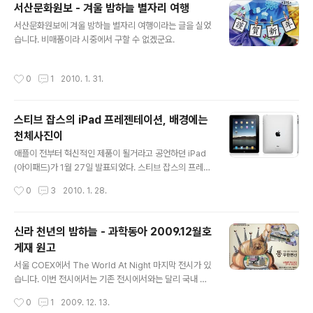
서산문화원보 - 겨울 밤하늘 별자리 여행
모래 밖에는 없어 보이는 사막에서도 우기가 되어 비가 오
글 내용
면 꽃이 피고 고인 물에서 물고기가 헤엄치듯이, 우주라는
서산문화원보에 겨울 밤하늘 별자리 여행이라는 글을 실었
공간에서도 아주 작은 확률이지만 적절한 환경이 갖추어지
습니다. 비매품이라 시중에서 구할 수 없겠군요.
면 생명들이 생겨나고 진화하고 지적생명체가 나타나 문명
을 이룬다. 환경이 나빠지면 없어지는 것도 순식간. 물론 우
작성시간
0
1
2010. 1. 31.
주적인 시간에서 보면 그렇다는 것이고 ..
스티브 잡스의 iPad 프레젠테이션, 배경에는
천체사진이
글 내용
애플이 전부터 혁신적인 제품이 될거라고 공언하던 iPad
(아이패드)가 1월 27일 발표되었다. 스티브 잡스의 프레젠
테이션을 보면 눈에 띄는 게 한가지 있었으니, iPad의 배경
작성시간
0
3
2010. 1. 28.
사진이다. 개 눈에는 똥만 보인다고 했던가. 천체사진 아닌
가. 클릭해서 보시라. 일주사진이다. 천체사진이 국내뿐만
아니라 해외에서도 요새 붐인가 보다... 프레젠테이션의 신,
신라 천년의 밤하늘 - 과학동아 2009.12월호
스티브 잡스의 프레젠테이션은 아래에서 볼 수 있다. htt
게재 원고
p://events.apple.com.edgesuite.net/1001q3f8h
글 내용
hr/event/index.html
서울 COEX에서 The World At Night 마지막 전시가 있
습니다. 이번 전시에서는 기존 전시에서와는 달리 국내 사
진 14점이 새로 선보입니다. 이번 전시를 소개하고 일부를
작성시간
0
1
2009. 12. 13.
미리 선보이는 기사가 과학동아에 실렸습니다. ※ 2009 세